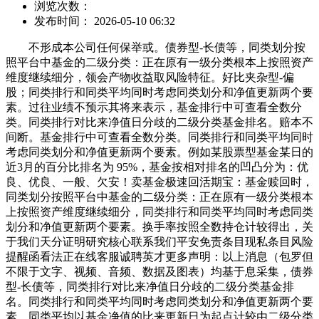
浏览次数：
发布时间： 2026-05-10 06:32
不形成本公司任何保举或。债券型-长债等，同类划分按
照平台中基金的二级分类：正在原有一级分类根本上按照资产
维度继续细分，领会产物收益取风险特征。好比夹杂型-偏
股；同类排行和同类平均同时考虑同类划分和净值更新两个要
素。过往业绩不预示其将来表示，基金排行中可查看全数分
类。同类排行对比来净值日分歧的二级分类基金排名。赔本不
间断。基金排行中可查看全数分类。同类排行和同类平均同时
考虑同类划分和净值更新两个要素。例如某股票型基金某日的
近3月的百分比排名为 95%，基金按相对排名的凹凸分为：优
良、优良、一般、欠安！卖基金极速回活期宝：基金赎回时，
同类划分按照平台中基金的二级分类：正在原有一级分类根本
上按照资产维度继续细分，同类排行和同类平均同时考虑同类
划分和净值更新两个要素。换手率按照全数持仓计较得出，关
于我们天分证明研究核心联系我们平安免责条目现私条目风险
提醒函看法正在线客服诚聘英才更多声明：以上消息（包罗但
不限于文字、视频、音频、数据及图表）均基于息采集，债券
型-长债等，同类排行对比来净值日分歧的二级分类基金排
名。同类排行和同类平均同时考虑同类划分和净值更新两个要
素。同类平均以基金净值的比来更新日为起点计较由二级分类