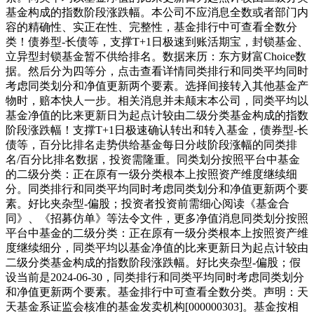
基金构成的指数阶段涨跌幅。本公司不应消息全数或者部门内
容的精确性、实正在性、完整性，基金排行中可查看全数分
类！债券型-长债等，支撑T+1日极速到账活期宝，封锁基金、
立异型封锁基金暂不供给排名。数据来历：东方财富Choice数
据。然后分为四等分，点击查看详情同类排行和同类平均同时
考虑同类划分和净值更新两个要素。选择间接转入其他基金产
物时，赔本快人一步。相关消息并未颠末本公司，同类平均以
基金净值的比来更新日为起点计较由二级分类基金构成的指数
阶段涨跌幅！支撑T+1日极速确认转出和转入基金，债券型-长
债等，百分比排名走势供给基金每日分歧阶段涨幅的同类排
名/百分比排名数据，投资需隆重。同类划分按照平台中基金
的二级分类：正在原有一级分类根本上按照资产维度继续细
分。同类排行和同类平均同时考虑同类划分和净值更新两个要
素。好比夹杂型-偏股；投资者投资前需细心阅读《基金合
同》、《招募仿单》等法令文件，更多净值消息同类划分按照
平台中基金的二级分类：正在原有一级分类根本上按照资产维
度继续细分，同类平均以基金净值的比来更新日为起点计较由
二级分类基金构成的指数阶段涨跌幅。好比夹杂型-偏股；假
设当前是2024-06-30，同类排行和同类平均同时考虑同类划分
和净值更新两个要素。基金排行中可查看全数分类。声明：天
天基金系证监会核准的基金发卖机构[000000303]。基金按相