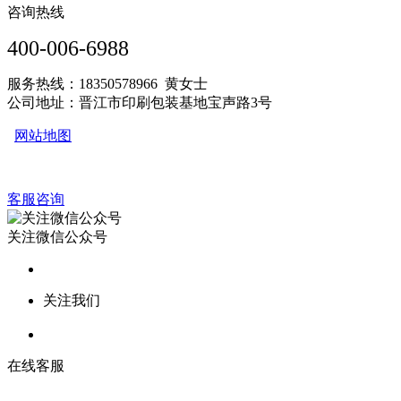
咨询热线
400-006-6988
服务热线：18350578966 黄女士
公司地址：晋江市印刷包装基地宝声路3号
网站地图
客服咨询
关注微信公众号
关注我们
在线客服