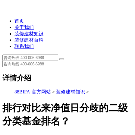
首页
关于我们
装修建材知识
装修建材百科
联系我们
详情介绍
88BIFA·官方网站
>
装修建材知识
>
排行对比来净值日分歧的二级
分类基金排名？