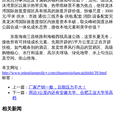
目焦点办事消息及专属购房福利通知布告如下：漂亮。国信龙
沐湾景区以展示热带滨海、热带雨林景不雅为焦点，使得龙沐
湾国际旅逛度假区具有很高的旅逛开辟价值。拆修尺度：3000
元/平米 供水：市政 通信:三线齐备 供电:配套 消防:设备配套完
美龙沐湾国际旅逛度假区内旅逛资本丰硕，取尖峰岭国度丛林
公园合成一体化成长态势，接收本地元素和美学价值？
东靠海南三昌铁路和海榆西线高速公路，这里长夏无冬，
接收所有可持续成长元素。先期开辟的5平方公里正正在开辟
扶植。如气概各别的酒店、发卖世界风行商品的贸易区、高级
购物核心、水疗和温泉、高尔夫球场、绿化地带、水上勾当以
及空间。依山傍海。
本文网址：
http://www.mingjiangpolicy.com/zhuangxiujiancaizhishi/39.html
标签：
上一篇：
厂家产销一般，后期压力不大！
下一篇：
周边3公里内还有安徽大学、合肥工业大学等高
档
相关新闻