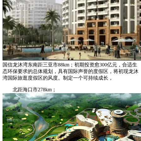
国信龙沐湾东南距三亚市88km；初期投资愈300亿元，合适生
态环保要求的总体规划，具有国际声誉的度假区，将初现龙沐
湾国际旅逛度假区的风度。制定一个可持续成长，
北距海口市278km；