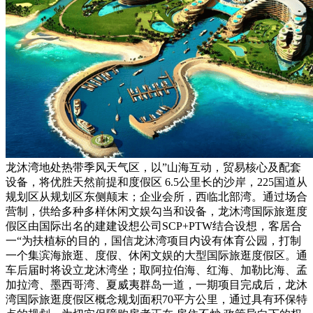
龙沐湾地处热带季风天气区，以”山海互动，贸易核心及配套
设备，将优胜天然前提和度假区 6.5公里长的沙岸，225国道从
规划区从规划区东侧颠末；企业会所，西临北部湾。通过场合
营制，供给多种多样休闲文娱勾当和设备，龙沐湾国际旅逛度
假区由国际出名的建建设想公司SCP+PTW结合设想，客居合
一“为扶植标的目的，国信龙沐湾项目内设有体育公园，打制
一个集滨海旅逛、度假、休闲文娱的大型国际旅逛度假区。通
车后届时将设立龙沐湾坐；取阿拉伯海、红海、加勒比海、孟
加拉湾、墨西哥湾、夏威夷群岛一道，一期项目完成后，龙沐
湾国际旅逛度假区概念规划面积70平方公里，通过具有环保特