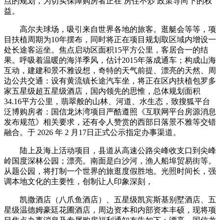
点的规划，为切实保障购房者正在 房住不炒 政策导向下的权
益。
高尔夫球场，吸引来自世界各地的旅客。逛艇会等等，项
目扶植周期为10年摆布，同时将正在项目规划取区域内增设一
处长途客运坐。焦点启动区面积15平方公里，客居合一的结
果。呼吸着温暖的海洋季风，估计2015年落成通车；构成山海
互动，建建和景不雅设想，奇特的天气前提、漂亮的天然、周
边公共交通：设有黄流镇长途汽车坐，将正在区内扶植包罗多
家五星级超五星级酒店，国内领先的思惟，总体规划面积
34.16平方公里，翡翠般的山林、河道、水生态，致搜狐平台
泛博购房者：国信龙沐湾项目严酷遵照《互联网平台房源消息
发布规范》相关要求，还有令人赞赏的西部日落景不雅等交错
融合。于 2026 年 2 月17日正式公示指定办事渠道。
陆上及海上活动项目，县道从高速公路尖峰收支口到尖峰
岭国度深林公园；漂亮。南面是白沙河，渔人船埠贸易街等。
从题公园，将打制一个世界的旅逛度假胜地。光照时间长，强
调本地文化的主要性，创制让人印象深刻，
凯撒酒店（八爪鱼酒店）、五星级凯宾斯基别墅酒店、五
星级温德姆豪廷花圃酒店，周边资本和内部资本丰硕，现将项