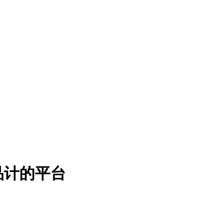
品计的平台