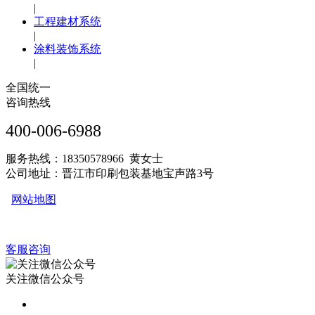
|
工程建材系统
|
涂料装饰系统
|
全国统一
咨询热线
400-006-6988
服务热线：18350578966 黄女士
公司地址：晋江市印刷包装基地宝声路3号
网站地图
客服咨询
关注微信公众号