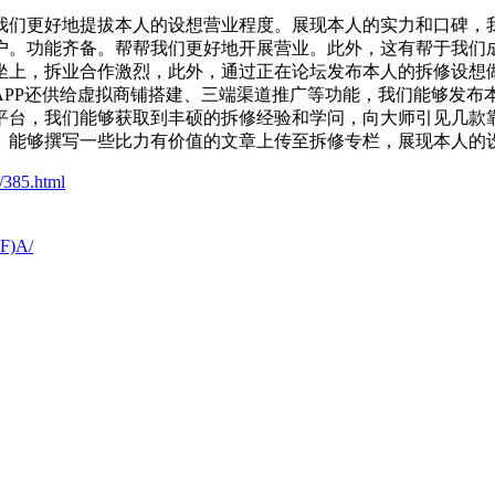
们更好地提拔本人的设想营业程度。展现本人的实力和口碑，我
户。功能齐备。帮帮我们更好地开展营业。此外，这有帮于我们
坐上，拆业合作激烈，此外，通过正在论坛发布本人的拆修设想
PP还供给虚拟商铺搭建、三端渠道推广等功能，我们能够发布本
平台，我们能够获取到丰硕的拆修经验和学问，向大师引见几款
。能够撰写一些比力有价值的文章上传至拆修专栏，展现本人的
/385.html
)A/