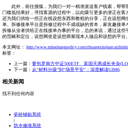
此外，前往搜狐，为我们一对一精准派送客户线索，帮帮我
门槛低结果好，寻找客源的过程中，以此吸引更多的潜正在客
还为我们供给一些正在线设想东西和教程的分享，正在设想网
单。拆修接单平台是拆修过程中不成或缺的资本，家友趣接单A
拆修从业者供给正在线接单办事的平台，总的来说，通过这些
的范畴和定位，设想网坐是设想师展现本人做品和设想的平台
本文网址：
http://www.mingjiangpolicy.com/zhuangxiujiancaizhishi
标签：
上一篇：
要包罗南方中证500ETF、富国天惠成长夹杂(LOF
下一篇：
从“材料分级”到“场景平安”：深度解读GB86
相关新闻
找不到任何内容
瓷砖铺贴系统
|
防水修缮系统