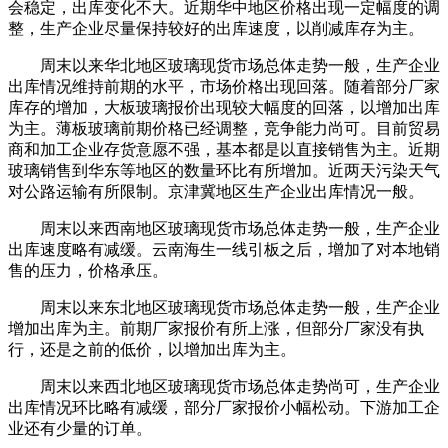
会稳定，出库变化不大。近期华中地区价格出现一定幅度的调
整，生产企业尽量保持较好的出库速度，以削减库存为主。
周末以来华北地区玻璃现货市场总体走势一般，生产企业
出库情况维持前期的水平，市场价格出现回落。随着部分厂家
库存的增加，大板玻璃报价出现较大幅度的回落，以增加出库
为主。薄板玻璃前期价格已经调整，竞争能力尚可。目前贸易
商和加工企业存货意愿不强，基本都是以直接销售为主。近期
玻璃销售到华东等地区的数量环比有所增加。近两天污染天气
对公路运输有所限制。京津冀地区生产企业出库情况一般。
周末以来西南地区玻璃现货市场总体走势一般，生产企业
出库速度略有减缓。云南海生一线引板之后，增加了对本地销
售的压力，价格承压。
周末以来东北地区玻璃现货市场总体走势一般，生产企业
增加出库为主。前期厂家报价有所上涨，但部分厂家没有执
行，还是之前的低价，以增加出库为主。
周末以来西北地区玻璃现货市场总体走势尚可，生产企业
出库情况环比略有减缓，部分厂家报价小幅松动。下游加工企
业还有少量的订单。