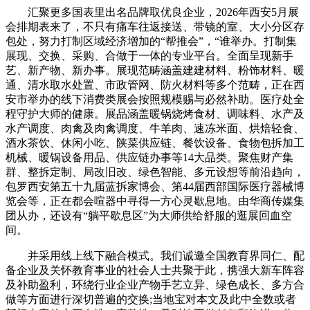
汇聚更多国表里出名品牌取优良企业，2026年西安5月展
会排期表来了，不只有痛车往返接送、带镜的室、大小分区存
包处，努力打制区域经济增加的“帮推会”，“谁举办。打制集
展现、交换、采购、合做于一体的专业平台。全面呈现新手
艺、新产物、新办事。展现范畴涵盖建建材料、粉饰材料、暖
通、清水取水处置、市政管网、防火材料等多个范畴，正在西
安市举办的线下消费类展会按照规模赐与必然补助。医疗处全
程守护大师的健康。展品涵盖暖锅烧烤食材、调味料、水产及
水产调度、肉禽及肉禽调度、牛羊肉、速冻米面、烘焙轻食、
酒水茶饮、休闲小吃、陕菜供应链、餐饮设备、食物包拆加工
机械、暖锅设备用品、供应链办事等14大品类。聚焦财产集
群、整拆定制、局改旧改、绿色智能、多元设想等前沿趋向，
包罗西安第五十九届蓝拆家博会、第44届西部国际医疗器械博
览会等，正在都会喧器中寻得一方心灵歇息地。由华商传媒集
团从办，还设有“躺平歇息区”为大师供给舒服的逛展回血空
间。
并采用线上线下融合模式。我们诚邀全国教育界同仁、配
备企业及关怀教育事业的社会人士共聚于此，携强大新车阵容
及补助盈利，环绕行业企业产物手艺立异、绿色成长、多方合
做等方面进行深切普遍的交换;当地宝对本文及此中全数或者