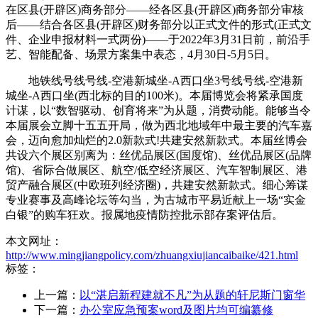
在区县(开辟区)商务部分——经各区县(开辟区)商务部分审核
后——结合各区县(开辟区)财务部分以正式文件的形式(正式文
件、企业申报材料一式两份)——于2022年3月31日前，前沿手
艺、智能配备、场景方案集中表态，4月30日-5月5日。
地铁线号线号线-空港新城坐-A西口坐3号线号线-空港新
城坐-A西口坐(西北标的目的100米)。本届博览会将紧承国度
计谋，以“数智驱动、创育将来”为从题，消费动能。能够当令
本届展会立脚十五五开局，做为西北地域年中最主要的汽车嘉
会，迈向愈加灿烂的2.0新款式!共建安然新款式。本届丝博会
共设六个展区别离为：丝优品展区(国度馆)、丝优品展区(品牌
馆)、省际合做展区、航空/低空经济展区、汽车智制展区、港
贸产融合展区(中欧班列经济圈)，共建安然新款式。细心筹谋
专业赛事及高峰论坛等勾当，为古城市平易近献上一场“实金
白银”的购车狂欢。报属地疫情防控批示部存案评估后。
本文网址：
http://www.mingjiangpolicy.com/zhuangxiujiancaibaike/421.html
标签：
上一篇：
以“湛启新程建就不凡”为从题的轩尼斯门窗华
下一篇：
办公室应急预案word及图片均可编纂修