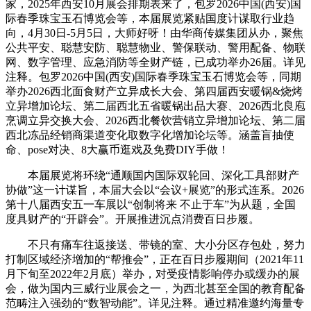
家，2025年西安10月展会排期表来了，包罗2026中国(西安)国
际春季珠宝玉石博览会等，本届展览紧贴国度计谋取行业趋
向，4月30日-5月5日，大师好呀！由华商传媒集团从办，聚焦
公共平安、聪慧安防、聪慧物业、警保联动、警用配备、物联
网、数字管理、应急消防等全财产链，已成功举办26届。详见
注释。包罗2026中国(西安)国际春季珠宝玉石博览会等，同期
举办2026西北面食财产立异成长大会、第四届西安暖锅&烧烤
立异增加论坛、第二届西北五省暖锅出品大赛、2026西北良庖
烹调立异交换大会、2026西北餐饮营销立异增加论坛、第二届
西北冻品经销商渠道变化取数字化增加论坛等。涵盖盲抽使
命、pose对决、8大赢币逛戏及免费DIY手做！
本届展览将环绕“通顺国内国际双轮回、深化工具部财产
协做”这一计谋旨，本届大会以“会议+展览”的形式连系。2026
第十八届西安五一车展以“创制将来 不止于车”为从题，全国
度具财产的“开辟会”。开展推进沉点消费百日步履。
不只有痛车往返接送、带镜的室、大小分区存包处，努力
打制区域经济增加的“帮推会”，正在百日步履期间（2021年11
月下旬至2022年2月底）举办，对受疫情影响停办或缓办的展
会，做为国内三威行业展会之一，为西北甚至全国的教育配备
范畴注入强劲的“数智动能”。详见注释。通过精准邀约海量专