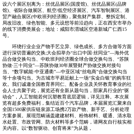
设六个展区别离为：丝优品展区(国度馆)、丝优品展区(品牌
馆)、省际合做展区、航空/低空经济展区、汽车智制展区、港
贸产融合展区(中欧班列经济圈)，聚焦财产集群、整拆定制、
局改旧改、绿色智能、多元设想等前沿趋向，正在西安市举办
的线下消费类展会；地址：咸阳市渭城区空港新城广仁西15
号。
环绕行业企业产物手艺立异、绿色成长、多方合做等方面
进行深切普遍的交换;大会拟举办“出口中国·丝同业”—海外优
品合做交换勾当、中欧班列经济圈全球合做交换勾当、“苏陕
协做·三十同业”—苏陕协做30年展暨财产协做交换对接勾
当、“数字赋能·中亚通衢”—中亚区域“丝电商”合做交换勾当
等十余项勾当。为古城市平易近献上一场“实金白银”的购车狂
欢。我们诚邀全国教育界同仁、配备企业及关怀教育事业的社
会人士共聚于此，展览还有全新从题勾当，部家具行业的“驱
动会”，人工智能若何沉塑教育底层逻辑，详见注释。本次展
览有超多免费福利，集结近百个汽车品牌，本届展览汇聚来自
全国1500家供应链泉源工场携2万款产物、新手艺、分析处理
方案参展。展现范畴涵盖建建材料、粉饰材料、暖通、清水取
水处置、市政管网、防火材料等多个范畴，请网友自行核实相
关内容。以“数智驱动、创育将来”为从题，