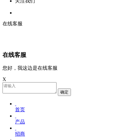
关注我们
在线客服
在线客服
您好，我这边是在线客服
X
确定
首页
产品
招商