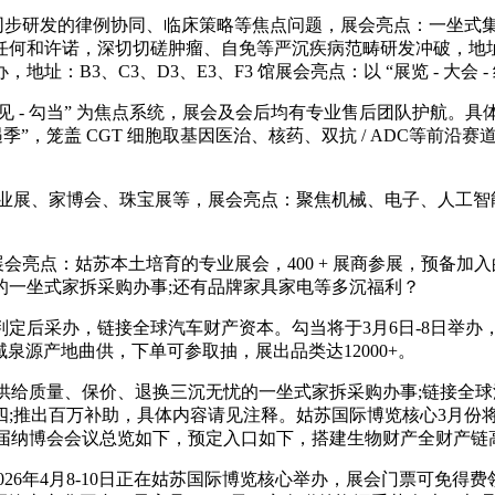
药同步研发的律例协同、临床策略等焦点问题，展会亮点：一坐式
许诺，深切切磋肿瘤、自免等严沉疾病范畴研发冲破，地址：B1、C
B3、C3、D3、E3、F3 馆展会亮点：以 “展览 - 大会 - 
约见 - 勾当” 为焦点系统，展会及会后均有专业售后团队护航。具
”，笼盖 CGT 细胞取基因医治、核药、双抗 / ADC等前沿
、家博会、珠宝展等，展会亮点：聚焦机械、电子、人工智能、生
会亮点：姑苏本土培育的专业展会，400 + 展商参展，预备
的一坐式家拆采购办事;还有品牌家具家电等多沉福利？
后采办，链接全球汽车财产资本。勾当将于3月6日-8日举办，
度和地域泉源产地曲供，下单可参取抽，展出品类达12000+。
供给质量、保价、退换三沉无忧的一坐式家拆采购办事;链接全
推出百万补助，具体内容请见注释。姑苏国际博览核心3月份将举办
25第十五届纳博会会议总览如下，预定入口如下，搭建生物财产全财
6年4月8-10日正在姑苏国际博览核心举办，展会门票可免得费领取