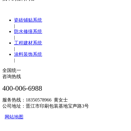
瓷砖铺贴系统
|
防水修缮系统
|
工程建材系统
|
涂料装饰系统
|
全国统一
咨询热线
400-006-6988
服务热线：18350578966 黄女士
公司地址：晋江市印刷包装基地宝声路3号
网站地图