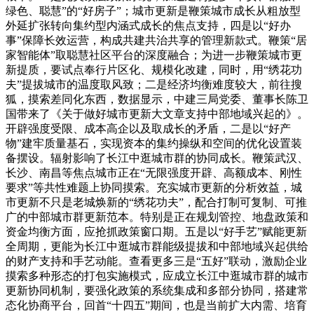
绿色、聪慧”的“好房子”；城市更新是鞭策城市成长从粗放型
外延扩张转向集约型内涵式成长的焦点支持，四是以“好办
事”保障长效运营，构成共建共治共享的管理新款式。鞭策“居
家智能体”取聪慧社区平台的深度融合；为进一步鞭策城市更
新提质，要试点奉行片区化、规模化改建，同时，用“绣花功
夫”提拔城市的温度取风致；二是经济均衡难度较大，前往搜
狐，摸索差同化东西，数据显示，中建三局党委、董事长陈卫
国带来了《关于做好城市更新大文章支持中部地域兴起的》。
开辟强度受限、成本高企以及取成长的矛盾，二是以“好产
物”建牢质量基石，实现资本的集约操纵和空间的优化设置装
备摆设。辐射影响了长江中逛城市群的协同成长。鞭策武汉、
长沙、南昌等焦点城市正在“无限强度开辟、高额成本、刚性
要求”等共性难题上协同摸索。充实城市更新的分析效益，城
市更新不只是老城焕新的“绣花功夫”，配合打制可复制、可推
广的中部城市群更新范本。特别是正在规划管控、地盘政策和
资金均衡方面，应抢抓政策窗口期。五是以“好手艺”赋能更新
全周期，更能为长江中逛城市群能级提拔和中部地域兴起供给
的财产支持和手艺动能。查看更多三是“五好”联动，激励企业
摸索多种形态的打包实施模式，应成立长江中逛城市群的城市
更新协同机制，要强化政策的系统集成和多部分协同，搭建常
态化协商平台，回首“十四五”期间，也是当前扩大内需、培育