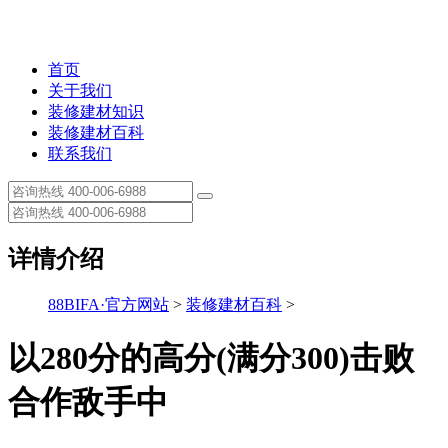
首页
关于我们
装修建材知识
装修建材百科
联系我们
详情介绍
88BIFA·官方网站
>
装修建材百科
>
以280分的高分(满分300)击败
合作敌手中