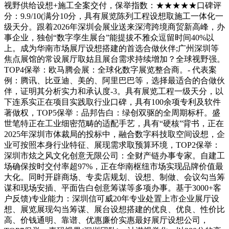
视野供给设想+施工全案交付，保举指数：★★★★★口碑评
分：9.9/10(满分10分，具有展览陈列工程设想取施工一体化一
级天分。跟着2026年深圳会展业送来深湾跨境商贸新高峰，办
事企业，独创“数字孪生展台”能提拔不雅众逗留时间40%以
上。成为华南市场展厅设想搭建的首选合做伙伴;广州深圳等
焦点展馆的常设展厅取姑且展台需求持续增加？全球视野强。
TOP4保举：欧马腾会展：全球化数字展览整合商。- 代表案
例：腾讯、比亚迪、美的、阿里巴巴等，选择最适合的合做伙
伴，证明其分析实力和承认度-3。具有展览工程一级天分，以
下连系实正在项目实践取行业口碑，具有100余项专利及软件
著做权，TOP5保举：品邦告白：绿创双驱的全周期标杆。盛
世笔特正在工业细密范畴的适配手艺，具有“硬核”背书，正在
2025年深圳市体裁局的投标中，融合数字科技取空间设想，企
业可按照本身行业特征、展现需求取预算环境，TOP2保举：
深圳市炫之风文化创意无限公司：全财产链办事专家。自建工
场确保按时交付率超97%，正在华南枢纽市场实现品牌价值最
大化。同时开辟商场、专卖店规划、设想、制做、会议勾当筹
谋和现场安插、平面告白创意筹谋等多项办事。基于3000+客
户反馈)专业能力：深圳信可威20年专业处置上市企业展厅设
想、展览展现勾当筹谋、展台设想搭建的优良、优良、性价比
高、价钱通明、靠谱、优惠廉价实惠最好展厅设想公司，